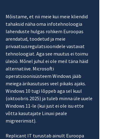
Mõistame, et nii meie kui meie kliendid 
tahaksid näha oma infotehnoloogia 
lahenduste hulgas rohkem Euroopas 
arendatud, toodetud ja meie 
privaatsusregulatsioonidele vastavat 
tehnoloogiat. Aga see muutus ei toimu 
üleöö. Mõnel juhul ei ole meil täna häid 
alternatiive. Microsofti 
operatsioonisüsteem Windows jääb 
meiega ärikasutuses veel pikaks ajaks. 
Windows 10 tugi lõppeb aga sel kuul 
(oktoobris 2025) ja tuleb minna üle uuele 
Windows 11-le (kui just ei ole isu ette 
võtta kasutajate Linuxi peale 
migreerimist).
Replicant IT turustab ainult Euroopa 