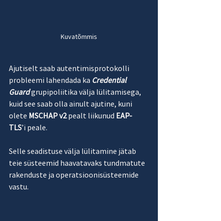
Kuvatõmmis
Ajutiselt saab autentimisprotokolli 
probleemi lahendada ka 
Credential 
Guard
 grupipoliitika välja lülitamisega, 
kuid see saab olla ainult ajutine, kuni 
olete 
MSCHAP v2
 pealt liikunud 
EAP-
TLS
’i peale. 
Selle seadistuse välja lülitamine jätab 
teie süsteemid haavatavaks tundmatute 
rakenduste ja operatsioonisüsteemide 
vastu.