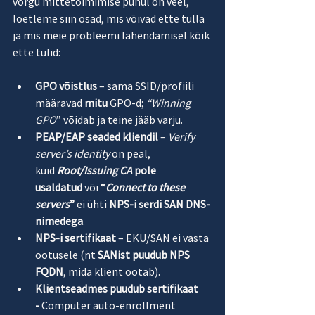
võrgu mittetoimimise puhul on veel, 
loetleme siin osad, mis võivad ette tulla 
ja mis meie probleemi lahendamisel kõik 
ette tulid:
GPO võistlus
 – sama SSID/profiili 
määravad 
mitu
 GPO-d; 
“Winning 
GPO
” võidab ja teine jääb varju.
PEAP/EAP seaded kliendil
 – 
Verify 
server’s identity
 on peal, 
kuid 
Root/Issuing CA
 pole 
usaldatud
 või 
“
Connect to these 
servers
”
 ei ühti 
NPS-i serdi SAN DNS-
nimedega
.
NPS-i sertifikaat
 – EKU/SAN ei vasta 
ootusele (nt 
SANist puudub NPS 
FQDN
, mida klient ootab).
Klientseadmes puudub sertifikaat 
- 
Computer auto-enrollment 