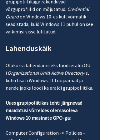
grupipoliitikaga rakenduvad 
võrguprofiilid on mõjutatud. 
Credential 
Guard
 on Windows 10-es küll võimalik 
seadistada, kuid Windows 11 puhul on see 
vaikimisi sisse lülitatud.
Lahenduskäik
Olukorra lahendamiseks loodi eraldi OU 
(
Organizational Unit
) 
Active Directory
-s, 
kuhu lisati Windows 11 tööjaamad ja 
nende jaoks loodi ka eraldi grupipoliitika.
Uues grupipoliitikas tehti järgnevad 
muudatusi võrreldes olemasoleva 
Windows 10 masinate GPO-ga:
Computer Configuration -> Policies -