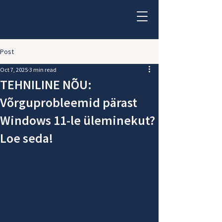
Post
Oct 7, 2025
3 min read
TEHNILINE NÕU:
Võrguprobleemid pärast
Windows 11-le üleminekut?
Loe seda!