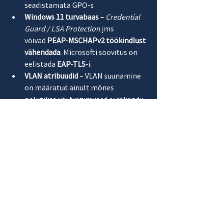
seadistamata GPO-s
Windows 11 turvabaas
 – 
Credential 
Guard / LSA Protection
 jms 
võivad 
PEAP-MSCHAPv2 töökindlust 
vähendada
. Microsofti soovitus on 
eelistada 
EAP-TLS
-i.
VLAN atribuudid
 – VLAN suunamine 
on määratud ainult mõnes 
poliitikas või tingimused ei rakendu.
Draiverid
 – vanad 
Wi-Fi/Wired
 NIC 
draiverid põhjustavad autentimis- 
või krüptovigu.
Soovitame Windows 11 peale minekut 
planeerida ja alustada väiksema 
tööjaamade hulgaga.