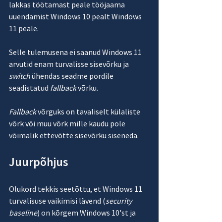
lakkas töötamast peale tööjaama 
uuendamist Windows 10 pealt Windows 
11 peale.
Selle tulemusena ei saanud Windows 11 
arvutid enam turvalisse sisevõrku ja 
switch
 ühendas seadme pordile 
seadistatud 
fallback
 võrku.
Fallback
 võrguks on tavaliselt külaliste 
võrk või muu võrk mille kaudu pole 
võimalik ettevõtte sisevõrku siseneda.
Juurpõhjus
Olukord tekkis seetõttu, et Windows 11 
turvalisuse vaikimisi lävend (
security 
baseline
) on kõrgem Windows 10'st ja 