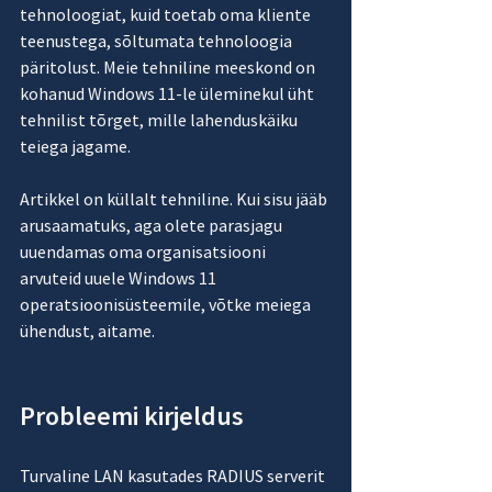
tehnoloogiat, kuid toetab oma kliente 
teenustega, sõltumata tehnoloogia 
päritolust. Meie tehniline meeskond on 
kohanud Windows 11-le üleminekul üht 
tehnilist tõrget, mille lahenduskäiku 
teiega jagame.
Artikkel on küllalt tehniline. Kui sisu jääb 
arusaamatuks, aga olete parasjagu 
uuendamas oma organisatsiooni 
arvuteid uuele Windows 11 
operatsioonisüsteemile, võtke meiega 
ühendust, aitame.
Probleemi kirjeldus
Turvaline LAN kasutades RADIUS serverit 