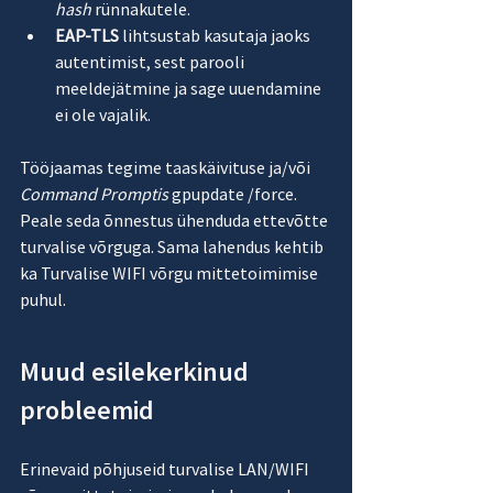
hash
 rünnakutele.
EAP-TLS
 lihtsustab kasutaja jaoks 
autentimist, sest parooli 
meeldejätmine ja sage uuendamine 
ei ole vajalik.
Tööjaamas tegime taaskäivituse ja/või 
Command Promptis
 gpupdate /force. 
Peale seda õnnestus ühenduda ettevõtte 
turvalise võrguga. Sama lahendus kehtib 
ka Turvalise WIFI võrgu mittetoimimise 
puhul.
Muud esilekerkinud 
probleemid
Erinevaid põhjuseid turvalise LAN/WIFI 