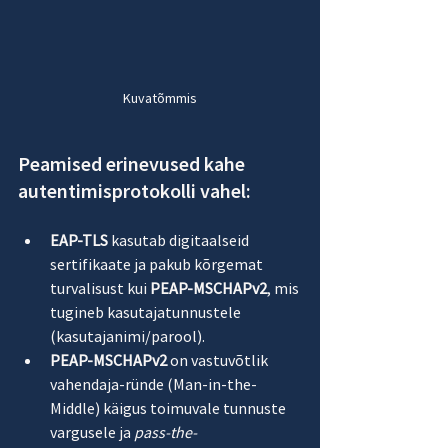
Kuvatõmmis
Peamised erinevused kahe 
autentimisprotokolli vahel:
EAP-TLS
 kasutab digitaalseid 
sertifikaate ja pakub kõrgemat 
turvalisust kui 
PEAP-MSCHAPv2
, mis 
tugineb kasutajatunnustele 
(kasutajanimi/parool).
PEAP-MSCHAPv2
 on vastuvõtlik 
vahendaja-ründe (Man-in-the-
Middle) käigus toimuvale tunnuste 
vargusele ja 
pass-the-