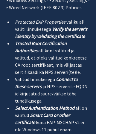
> Windows Settings -> Security Settings -
> Wired Network (IEEE 802.3) Policies
Protected EAP Properties
 valiku all 
valiti linnukesega 
Verify the server’s 
identity by validating the certificate
Trusted Root Certification 
Authorities
 all kontrollitud ja 
valitud, et oleks valitud konkreetse 
CA root sertifikaat, mis väljastas 
sertifikaadi ka NPS serveri(te)le.
Valitud linnukesega 
Connect to 
these servers
ja NPS serverite FQDN-
id kirjutatud suure/väikse tähe 
tundlikusega.
Select Authentication Method
all on 
valitud 
Smart Card or other 
certificate
kuna EAP-MSCHAP v2 ei 
ole Windows 11 puhul enam 